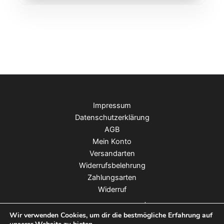
Impressum
Datenschutzerklärung
AGB
Mein Konto
Versandarten
Widerrufsbelehrung
Zahlungsarten
Widerruf
Copyright © 2026 Moo & Marlii | Webdesign:
Wir verwenden Cookies, um dir die bestmögliche Erfahrung auf
Deutsche Medien Verlagsgruppe
®