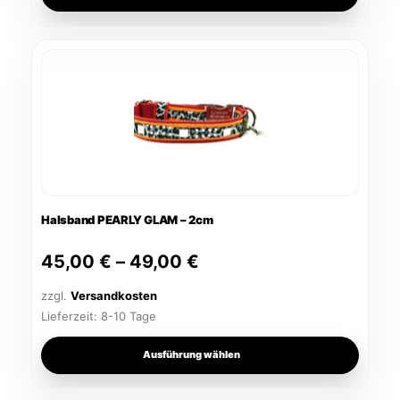
Dieses
Produkt
weist
mehrere
Varianten
auf.
Die
Optionen
Halsband PEARLY GLAM – 2cm
können
auf
45,00
€
–
49,00
€
der
Produktseite
zzgl.
Versandkosten
gewählt
Lieferzeit:
8-10 Tage
werden
Ausführung wählen