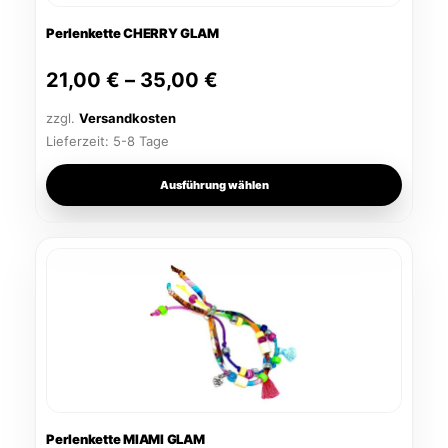
Optionen
Perlenkette CHERRY GLAM
können
auf
21,00
€
–
35,00
€
der
Produktseite
zzgl.
Versandkosten
gewählt
Lieferzeit:
5-8 Tage
werden
Ausführung wählen
Dieses
Produkt
weist
mehrere
Varianten
auf.
Die
Optionen
Perlenkette MIAMI GLAM
können