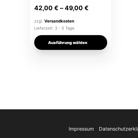
gewählt
42,00
€
–
49,00
€
werden
zzgl.
Versandkosten
Lieferzeit:
3 - 5 Tage
Ausführung wählen
Impressum
Datenschutzerkl