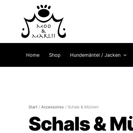
Inhalt
Zum
springen
Inhalt
springen
Home
Shop
Hundemäntel / Jacken
Start
/
Accessoires
/ Schals & Mützen
Schals & M