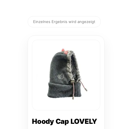
Einzelnes Ergebnis wird angezeigt
Dieses
Produkt
weist
mehrere
Varianten
auf.
Die
Optionen
können
auf
der
Hoody Cap LOVELY
Produktseite