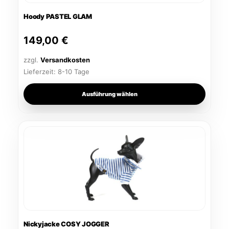
Optionen
Hoody PASTEL GLAM
können
auf
149,00
€
der
Produktseite
zzgl.
Versandkosten
gewählt
Lieferzeit:
8-10 Tage
werden
Ausführung wählen
Dieses
Produkt
weist
mehrere
Varianten
auf.
Die
Optionen
Nickyjacke COSY JOGGER
können