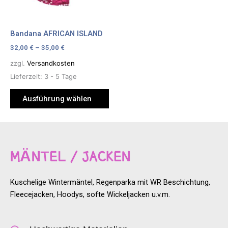
Die
Optionen
können
Bandana AFRICAN ISLAND
auf
32,00
€
–
35,00
€
der
Produktseite
zzgl.
Versandkosten
gewählt
Lieferzeit:
3 - 5 Tage
werden
Ausführung wählen
MÄNTEL / JACKEN
Kuschelige Wintermäntel, Regenparka mit WR Beschichtung,
Fleecejacken, Hoodys, softe Wickeljacken u.v.m.