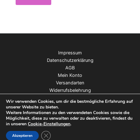
Impressum
Datenschutzerklärung
AGB
Mein Konto
Versandarten
Widerrufsbelehrung
Zahlungsarten
Wir verwenden Cookies, um dir die bestmögliche Erfahrung auf
Widerruf
unserer Website zu bieten.
Weitere Informationen zu den verwendeten Cookies sowie die
Copyright © 2026 Moo & Marlii | Webdesign:
Möglichkeit, diese zu verwalten oder zu deaktivieren, findest du
Deutsche Medien Verlagsgruppe
®
in unseren
Cookie-Einstellungen
.
GDPR Cookie-Banner schließen
Akzeptieren