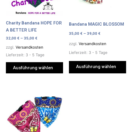
Die
Die
Optionen
Optionen
können
können
Charity Bandana HOPE FOR
Bandana MAGIC BLOSSOM
auf
auf
A BETTER LIFE
der
der
35,00
€
–
39,00
€
32,00
€
–
35,00
€
Produktseite
Produktseite
zzgl.
Versandkosten
gewählt
gewählt
zzgl.
Versandkosten
Lieferzeit:
3 - 5 Tage
werden
werden
Lieferzeit:
3 - 5 Tage
Ausführung wählen
Ausführung wählen
Dieses
Produkt
weist
mehrere
Varianten
auf.