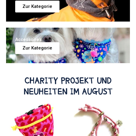
Zur Kategorie
Accessoires
Zur Kategorie
CHARITY PROJEKT UND
NEUHEITEN IM AUGUST
Dieses
Dieses
Produkt
Produkt
weist
weist
mehrere
mehrere
Varianten
Varianten