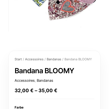
Bandana
BLOOMY
Start
/
Accessoires
/
Bandanas
/ Bandana BLOOMY
Menge
Bandana BLOOMY
Accessoires
,
Bandanas
32,00
€
–
35,00
€
Farbe