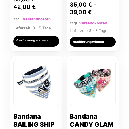
35,00
€
–
werden
werden
42,00
€
39,00
€
zzgl.
Versandkosten
zzgl.
Versandkosten
Lieferzeit:
3 - 5 Tage
Lieferzeit:
3 - 5 Tage
Ausführung wählen
Ausführung wählen
Dieses
Dieses
Produkt
Produkt
weist
weist
mehrere
mehrere
Varianten
Varianten
auf.
auf.
Die
Die
Optionen
Optionen
können
können
Bandana
Bandana
auf
auf
SAILING SHIP
CANDY GLAM
der
der