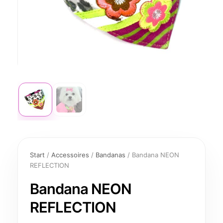
Bandana
NEON
Start
/
Accessoires
/
Bandanas
/ Bandana NEON
REFLECTION
REFLECTION
Menge
Bandana NEON
REFLECTION