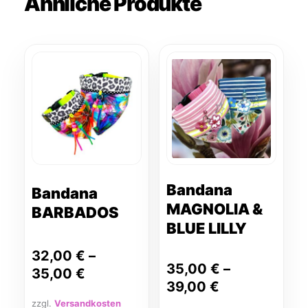
Ähnliche Produkte
Dieses
Dieses
Produkt
Produkt
weist
weist
mehrere
mehrere
Varianten
Varianten
auf.
auf.
Die
Die
Optionen
Optionen
können
können
Bandana
Bandana
auf
auf
MAGNOLIA &
BARBADOS
der
der
BLUE LILLY
Produktseite
Produktseite
gewählt
gewählt
32,00
€
–
35,00
€
–
werden
werden
35,00
€
39,00
€
zzgl.
Versandkosten