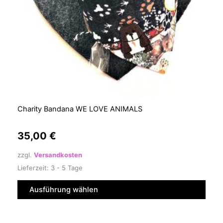
können
auf
der
Produktseite
gewählt
werden
Charity Bandana WE LOVE ANIMALS
35,00
€
zzgl.
Versandkosten
Lieferzeit:
3 - 5 Tage
Ausführung wählen