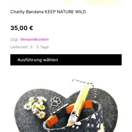
Charity Bandana KEEP NATURE WILD
35,00
€
zzgl.
Versandkosten
Lieferzeit:
3 - 5 Tage
Ausführung wählen
Dieses
Produkt
weist
mehrere
Varianten
auf.
Die
Optionen