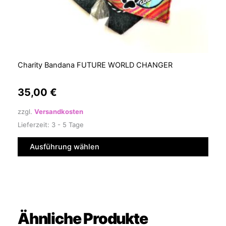
Produktseite
gewählt
werden
Charity Bandana FUTURE WORLD CHANGER
35,00
€
zzgl.
Versandkosten
Lieferzeit:
3 - 5 Tage
Ausführung wählen
Ähnliche Produkte