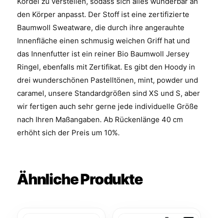
Kordel zu verstellen, sodass sich alles wunderbar an
den Körper anpasst. Der Stoff ist eine zertifizierte
Baumwoll Sweatware, die durch ihre angerauhte
Innenfläche einen schmusig weichen Griff hat und
das Innenfutter ist ein reiner Bio Baumwoll Jersey
Ringel, ebenfalls mit Zertifikat. Es gibt den Hoody in
drei wunderschönen Pastelltönen, mint, powder und
caramel, unsere Standardgrößen sind XS und S, aber
wir fertigen auch sehr gerne jede individuelle Größe
nach Ihren Maßangaben. Ab Rückenlänge 40 cm
erhöht sich der Preis um 10%.
Ähnliche Produkte
Dieses
Dieses