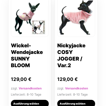
Produkt
Produkt
weist
weist
mehrere
mehrere
Varianten
Varianten
auf.
auf.
Die
Die
Optionen
Optionen
können
können
Wickel-
Nickyjacke
auf
auf
Wendejacke
COSY
der
der
SUNNY
JOGGER /
Produktseite
Produktseite
BLOOM
Var.2
gewählt
gewählt
werden
werden
129,00
€
129,00
€
zzgl.
Versandkosten
zzgl.
Versandkosten
Lieferzeit:
8-10 Tage
Lieferzeit:
8-10 Tage
Ausführung wählen
Ausführung wählen