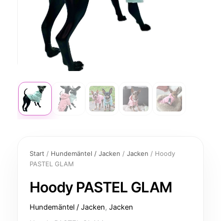
Hoody
PASTEL
Start
/
Hundemäntel / Jacken
/
Jacken
/ Hoody
GLAM
PASTEL GLAM
Menge
Hoody PASTEL GLAM
Hundemäntel / Jacken
,
Jacken