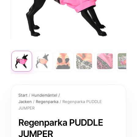
Regenparka
PUDDLE
Start
/
Hundemäntel /
JUMPER
Jacken
/
Regenparka
/ Regenparka PUDDLE
Menge
JUMPER
Regenparka PUDDLE
JUMPER