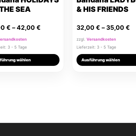
seite
Produktseite
 THE SEA
& HIS FRIENDS
t
gewählt
werden
00
€
–
42,00
€
32,00
€
–
35,00
€
ersandkosten
zzgl.
Versandkosten
zeit:
3 - 5 Tage
Lieferzeit:
3 - 5 Tage
führung wählen
Ausführung wählen