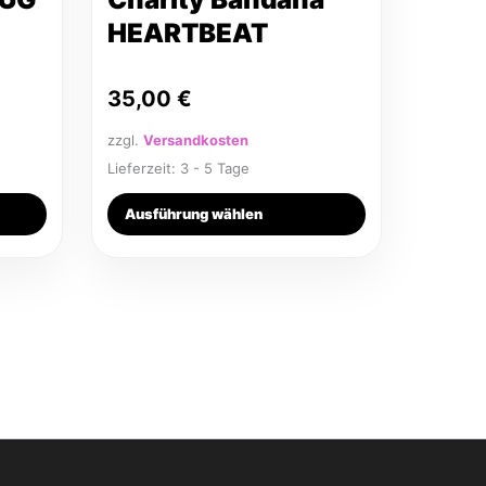
Produktseite
HEARTBEAT
gewählt
werden
35,00
€
zzgl.
Versandkosten
Lieferzeit:
3 - 5 Tage
Ausführung wählen