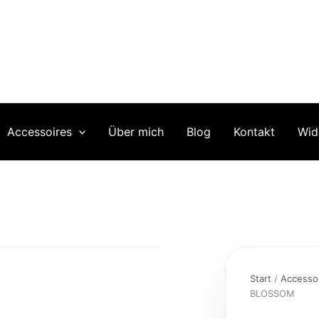
Accessoires
Über mich
Blog
Kontakt
Wid
Summerloop
DAISY
Start
/
Accesso
BLOSSOM
BLOSSOM
Menge