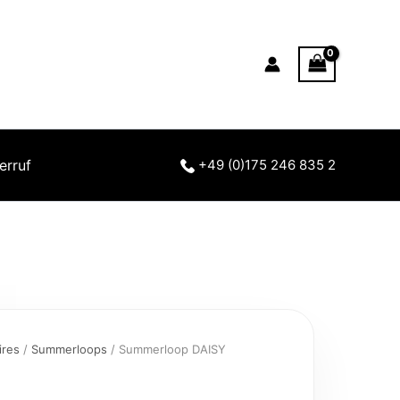
erruf
+49 (0)175 246 835 2
ires
/
Summerloops
/ Summerloop DAISY