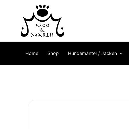
Inhalt
Zum
springen
Inhalt
springen
Home
Shop
Hundemäntel / Jacken