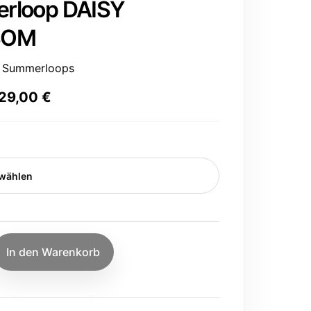
rloop DAISY
SOM
,
Summerloops
29,00
€
In den Warenkorb