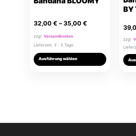
Bandana BLOOMY
Produktseite
Produkt
BY
gewählt
gewähl
werden
werden
32,00
€
–
35,00
€
39,
zzgl.
Versandkosten
zzgl.
V
Lieferzeit:
3 - 5 Tage
Liefer
Ausführung wählen
Aus