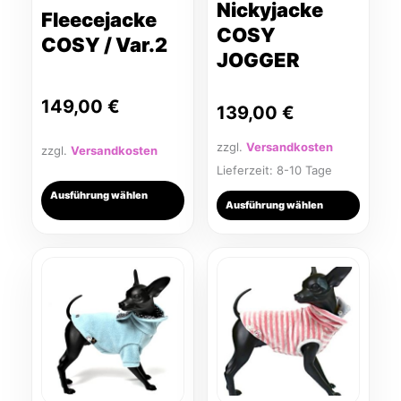
können
können
Nickyjacke
Fleecejacke
auf
auf
COSY
COSY / Var.2
der
der
JOGGER
Produktseite
Produktseite
gewählt
gewählt
149,00
€
139,00
€
werden
werden
zzgl.
Versandkosten
zzgl.
Versandkosten
Lieferzeit:
8-10 Tage
Ausführung wählen
Ausführung wählen
Dieses
Dieses
Produkt
Produkt
weist
weist
mehrere
mehrere
Varianten
Varianten
auf.
auf.
Die
Die