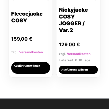
Optionen
Optionen
können
können
Nickyjacke
Fleecejacke
auf
auf
COSY
der
der
COSY
JOGGER /
Produktseite
Produktseite
Var.2
gewählt
gewählt
werden
werden
159,00
€
129,00
€
zzgl.
Versandkosten
zzgl.
Versandkosten
Lieferzeit:
8-10 Tage
Ausführung wählen
Ausführung wählen