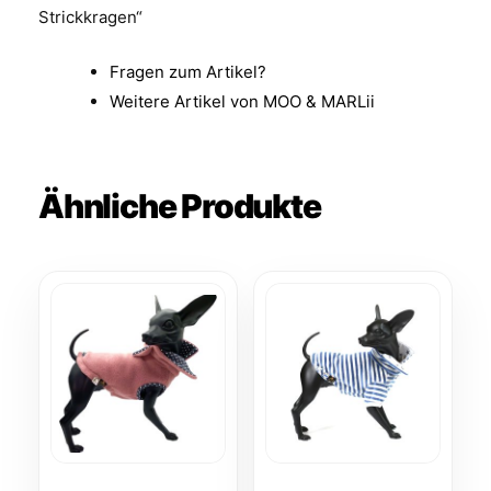
Strickkragen“
Fragen zum Artikel?
Weitere Artikel von MOO & MARLii
Ähnliche Produkte
Dieses
Dieses
Produkt
Produkt
weist
weist
mehrere
mehrere
Varianten
Varianten
auf.
auf.
Die
Die
Optionen
Optionen