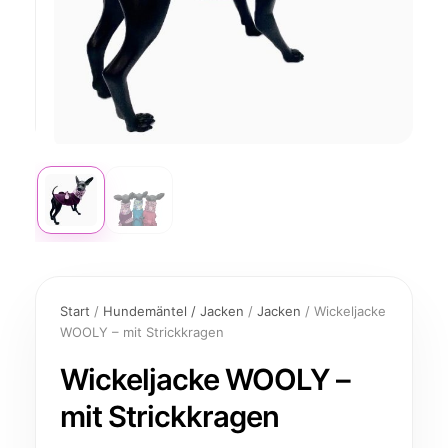
Wickeljacke
WOOLY
Start
/
Hundemäntel / Jacken
/
Jacken
/ Wickeljacke
-
WOOLY – mit Strickkragen
mit
Strickkragen
Wickeljacke WOOLY –
Menge
mit Strickkragen