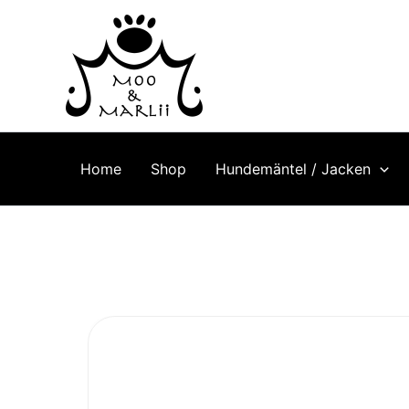
Inhalt
Zum
springen
Inhalt
springen
Home
Shop
Hundemäntel / Jacken