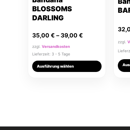
Ba
Produktseite
Produkt
BLOSSOMS
BA
gewählt
gewähl
DARLING
werden
werden
32,
35,00
€
–
39,00
€
zzgl.
V
zzgl.
Versandkosten
Liefer
Lieferzeit:
3 - 5 Tage
Aus
Ausführung wählen