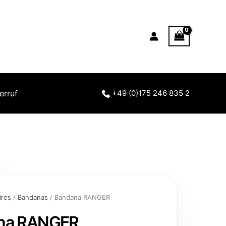
erruf
+49 (0)175 246 835 2
ires
/
Bandanas
/ Bandana RANGER
na RANGER