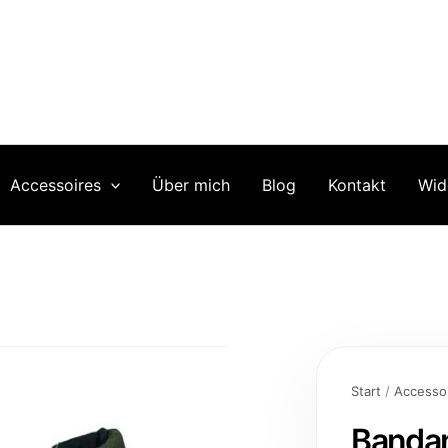
Accessoires
Über mich
Blog
Kontakt
Wid
Bandana
RANGER
Start
/
Accesso
Menge
Banda