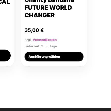
CAL
Produktseite
FUTURE WORLD
gewählt
CHANGER
werden
35,00
€
zzgl.
Versandkosten
Lieferzeit:
3 - 5 Tage
Ausführung wählen